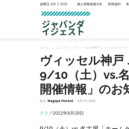
金曜日, 8月 7, 2026
個人情報保護方針
利用規約
名
ホーム
ニュース
ヴィッセル神戸 ニュース/レポート 
古
ヴィッセル神戸 
9/10（土）vs
屋
開催情報」のお
から
Nagoya Herald
-
8月 31, 2022
クラブ
2022年8月29日
ヘ
9/10（土）vs.名古屋「ホ