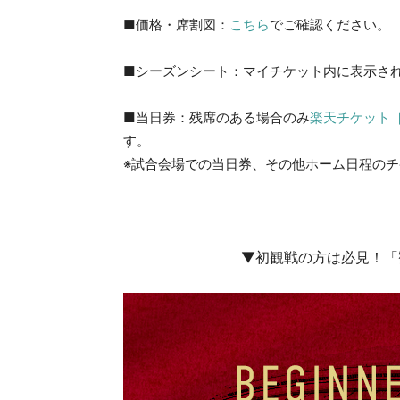
■価格・席割図：
こちら
でご確認ください。
■シーズンシート：マイチケット内に表示さ
■当日券：残席のある場合のみ
楽天チケット
す。
※試合会場での当日券、その他ホーム日程の
▼初観戦の方は必見！「