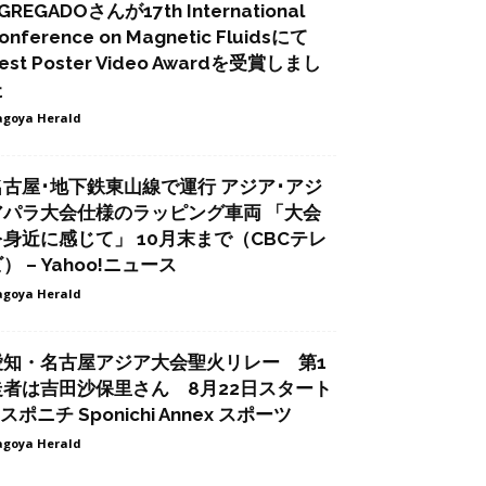
GREGADOさんが17th International
onference on Magnetic Fluidsにて
est Poster Video Awardを受賞しまし
た
goya Herald
名古屋･地下鉄東山線で運行 アジア･アジ
アパラ大会仕様のラッピング車両 「大会
を身近に感じて」 10月末まで（CBCテレ
） – Yahoo!ニュース
goya Herald
愛知・名古屋アジア大会聖火リレー 第1
走者は吉田沙保里さん 8月22日スタート
 スポニチ Sponichi Annex スポーツ
goya Herald