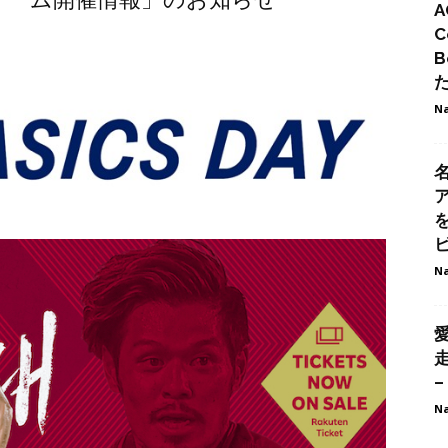
A
C
B
Na
ビ
Na
–
Na