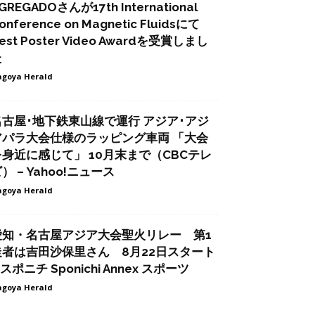
GREGADOさんが17th International
onference on Magnetic Fluidsにて
est Poster Video Awardを受賞しまし
た
goya Herald
名古屋･地下鉄東山線で運行 アジア･アジ
アパラ大会仕様のラッピング車両 「大会
を身近に感じて」 10月末まで（CBCテレ
） – Yahoo!ニュース
goya Herald
愛知・名古屋アジア大会聖火リレー 第1
走者は吉田沙保里さん 8月22日スタート
 スポニチ Sponichi Annex スポーツ
goya Herald