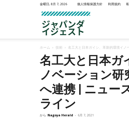
金曜日, 8月 7, 2026
個人情報保護方針
利用規約
名
ホーム
技術
名工大と日本ガイシ、革新的環境イノベ
古
名工大と日本ガ
ノベーション研
屋
へ連携 | ニュー
ライン
ヘ
から
Nagoya Herald
-
6月 7, 2021