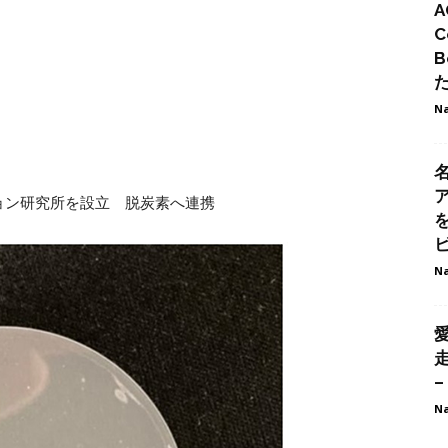
A
C
B
Na
ョン研究所を設立 脱炭素へ連携
ビ
Na
–
Na