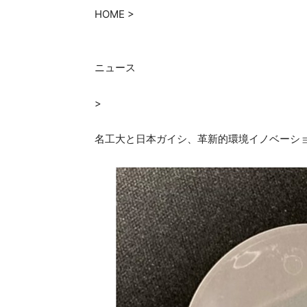
HOME
>
ラ
ニュース
>
ル
名工大と日本ガイシ、革新的環境イノベーシ
ド