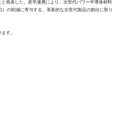
たと発表した。産学連携により、次世代パワー半導体材料
G）の削減に寄与する、革新的な次世代製品の創出に取り
。
けます。