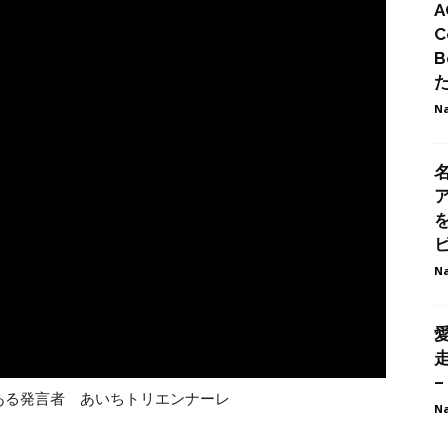
A
C
B
Na
ビ
Na
–
ある発言者 あいちトリエンナーレ
Na