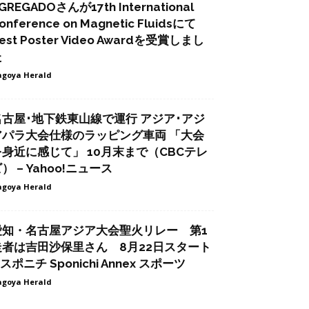
GREGADOさんが17th International
onference on Magnetic Fluidsにて
est Poster Video Awardを受賞しまし
た
goya Herald
名古屋･地下鉄東山線で運行 アジア･アジ
アパラ大会仕様のラッピング車両 「大会
を身近に感じて」 10月末まで（CBCテレ
） – Yahoo!ニュース
goya Herald
愛知・名古屋アジア大会聖火リレー 第1
走者は吉田沙保里さん 8月22日スタート
 スポニチ Sponichi Annex スポーツ
goya Herald