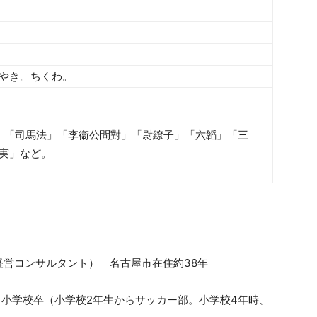
やき。ちくわ。
子」「司馬法」「李衞公問對」「尉繚子」「六韜」「三
実」など。
（経営コンサルタント） 名古屋市在住約38年
日小学校卒（小学校2年生からサッカー部。小学校4年時、