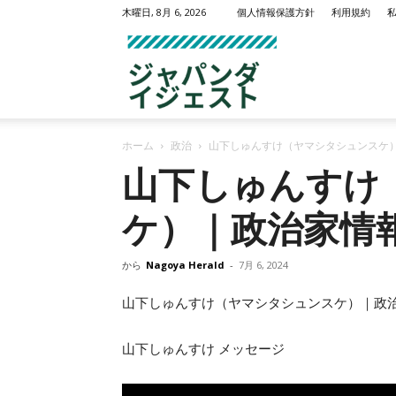
木曜日, 8月 6, 2026
個人情報保護方針
利用規約
名
ホーム
政治
山下しゅんすけ（ヤマシタシュンスケ
古
山下しゅんすけ
ケ）｜政治家情
屋
から
Nagoya Herald
-
7月 6, 2024
山下しゅんすけ（ヤマシタシュンスケ）｜政
山下しゅんすけ メッセージ
ヘ