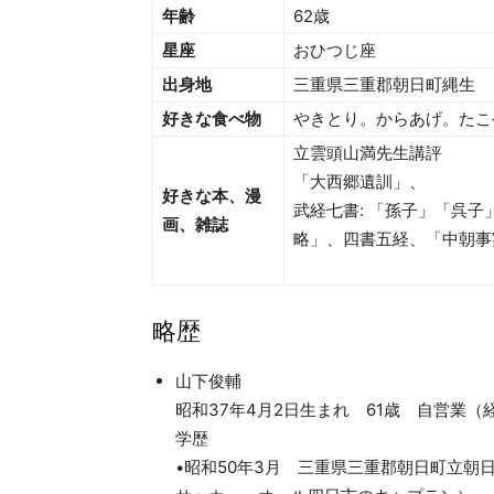
年齢
62歳
星座
おひつじ座
出身地
三重県三重郡朝日町縄生
好きな食べ物
やきとり。からあげ。たこ
立雲頭山満先生講評
「大西郷遺訓」、
好きな本、漫
武経七書: 「孫子」「呉
画、雑誌
略」、四書五経、「中朝事
略歴
山下俊輔
昭和37年4月2日生まれ 61歳 自営業
学歴
•昭和50年3月 三重県三重郡朝日町立朝