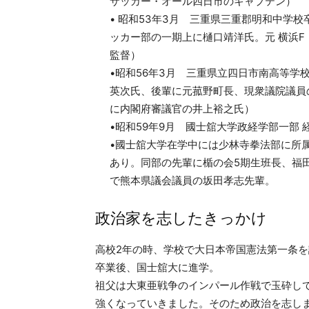
サッカー・オール四日市のキャプテン）
• 昭和53年3月 三重県三重郡明和中学
ッカー部の一期上に樋口靖洋氏。元 横浜F
監督）
•昭和56年3月 三重県立四日市南高等
英次氏、後輩に元菰野町長、現衆議院議員
に内閣府審議官の井上裕之氏）
•昭和59年9月 國士舘大学政経学部一部 
•國士舘大学在学中には少林寺拳法部に所
あり。同部の先輩に楯の会5期生班長、福
で熊本県議会議員の坂田孝志先輩。
政治家を志したきっかけ
高校2年の時、学校で大日本帝国憲法第一条
卒業後、国士舘大に進学。
祖父は大東亜戦争のインパール作戦で玉砕し
強くなっていきました。そのため政治を志し