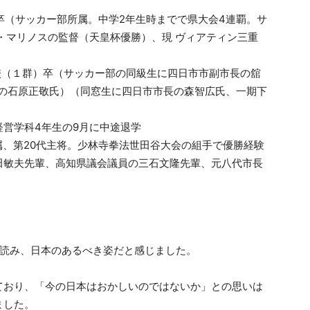
校卒（サッカー部所属。中学2年生時までで県大会4連覇。サ
・マリノスの監督（天皇杯優勝）、現 ヴィアティン三重
学校（１群）卒（サッカー部の同級生に四日市市副市長の舘
の石原正敬氏）（同窓生に四日市市長の森智広氏、一期下
経営学科4年生の9月に中途退学
属、第20代主将。少林寺拳法世田谷大会の組手で優勝経験
田敏夫先輩、高知県議会議員の三石文隆先輩、元八代市長
を読み、日本のあるべき姿だと感じました。
ており、「今の日本はおかしいのではないか」との思いは
ました。