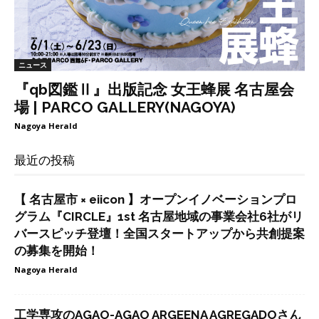
ニュース
『qb図鑑Ⅱ』出版記念 女王蜂展 名古屋会
場 | PARCO GALLERY(NAGOYA)
Nagoya Herald
最近の投稿
【 名古屋市 × eiicon 】オープンイノベーションプロ
グラム『CIRCLE』1st 名古屋地域の事業会社6社がリ
バースピッチ登壇！全国スタートアップから共創提案
の募集を開始！
Nagoya Herald
工学専攻のAGAO-AGAO ARGEENA AGREGADOさん