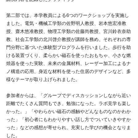
第二部では、本学教員による6つのワークショップを実施し
ました。電気・機械工学類の佐野明人教授、岩本悠宏准教
授、齋木悠准教授、物理工学類の佐藤尚教授、宮川鈴衣奈助
教、社会工学類の北川啓介教授が講師を務め、それぞれの専
門分野に基づいた体験型プログラムを行いました。歩行を助
ける装置づくり、柔らかい磁石を使ったおもちゃ、小さな燃
焼器を使った実験、未来の金属材料、レーザー加工によるナ
ノ構造の応用、身近な材料を使った住居のデザインなど、多
様なテーマが取り上げられました。
参加者からは、「グループでディスカッションしながら近い
距離でたくさん質問もでき、勉強になった。ラボ見学も楽し
かった。」「やわらかい磁石の感触やどんなものなのかわか
った」「初心者にもわかりやすい話し方でついていきやすか
った」などの感想が寄せられ、充実した学びの機会となりま
した。