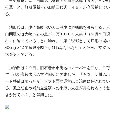
県議補選には、自民党元議員の池田憲彦氏（６８）＝公明
推薦＝と、無所属新人の加納三代氏（４５）が立候補してい
る。
池田氏は、少子高齢化や人口減少に危機感を募らせる。人
口問題では大崎市との差が１万１０００人余り（９月１日現
在）に迫っていることに触れ、「第２県都として雇用の場の
確保など産業振興を図らなければならない」と述べ、支持拡
大を訴えている。
加納氏は２９日、旧石巻市市街地のスーパーを回り、子育
て世代や高齢者らの支持固めに奔走した。「石巻、女川のハ
ード整備は整ったが、ソフト面や運営は自治体に任されてい
る。孤立防止や補助金返済への手厚い支援が得られるよう働
きかけていく」と強調した。