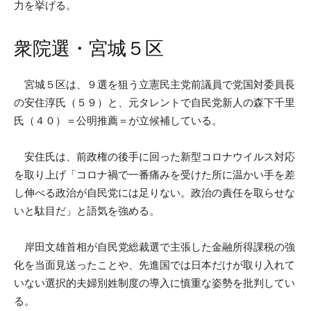
力を挙げる。
衆院選・宮城５区
宮城５区は、９選を狙う立憲民主党前議員で党国対委員長
の安住淳氏（５９）と、元タレントで自民党新人の森下千里
氏（４０）＝公明推薦＝が立候補している。
安住氏は、前政権の後手に回った新型コロナウイルス対応
を取り上げ「コロナ禍で一番痛みを受けた所に温かい手を差
し伸べる政治が自民党には足りない。政治の責任を取らせな
いと駄目だ」と語気を強める。
岸田文雄首相が自民党総裁選で主張した金融所得課税の強
化を当面見送ったことや、先進国では日本だけが取り入れて
いない選択的夫婦別姓制度の導入に慎重な姿勢を批判してい
る。