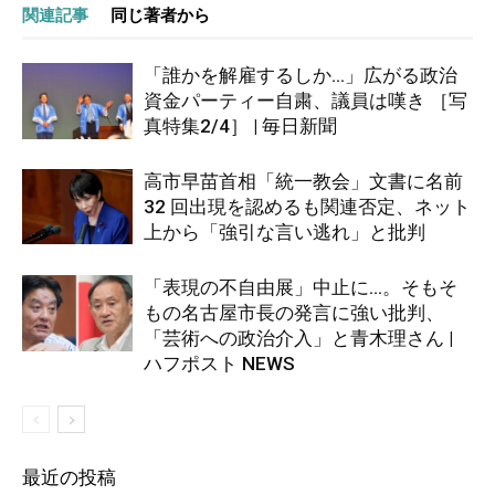
関連記事
同じ著者から
「誰かを解雇するしか…」広がる政治
資金パーティー自粛、議員は嘆き ［写
真特集2/4］ | 毎日新聞
高市早苗首相「統一教会」文書に名前
32 回出現を認めるも関連否定、ネット
上から「強引な言い逃れ」と批判
「表現の不自由展」中止に…。そもそ
もの名古屋市長の発言に強い批判、
「芸術への政治介入」と青木理さん |
ハフポスト NEWS
最近の投稿