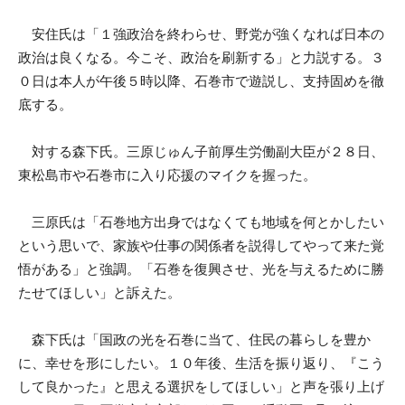
安住氏は「１強政治を終わらせ、野党が強くなれば日本の
政治は良くなる。今こそ、政治を刷新する」と力説する。３
０日は本人が午後５時以降、石巻市で遊説し、支持固めを徹
底する。
対する森下氏。三原じゅん子前厚生労働副大臣が２８日、
東松島市や石巻市に入り応援のマイクを握った。
三原氏は「石巻地方出身ではなくても地域を何とかしたい
という思いで、家族や仕事の関係者を説得してやって来た覚
悟がある」と強調。「石巻を復興させ、光を与えるために勝
たせてほしい」と訴えた。
森下氏は「国政の光を石巻に当て、住民の暮らしを豊か
に、幸せを形にしたい。１０年後、生活を振り返り、『こう
して良かった』と思える選択をしてほしい」と声を張り上げ