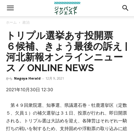
ホーム
政治
トリプル選挙あす投開票
６候補、きょう最後の訴え |
河北新報オンラインニュー
ス / ONLINE NEWS
から
Nagoya Herald
-
12月 9, 2021
2021年10月30日 12:30
第４９回衆院選、知事選、県議選石巻・牡鹿選挙区（定数
５、欠員１）の補欠選挙は３１日、投票が行われ、即日開票
される。トリプル選は大詰めを迎え、各陣営はそれぞれ一騎
打ちの戦いを制するため、支持固めや浮動票の取り込みに総