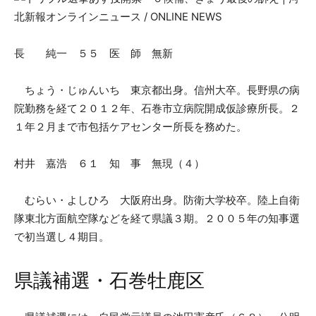
長 純一 ５５ 医 師 無新
ちょう・じゅんいち 東京都出身。信州大卒。長野県の病
院勤務を経て２０１２年、石巻市立病院開成仮診療所長。２
１年２月まで市包括ケアセンター所長を務めた。
村井 嘉浩 ６１ 知 事 無現（４）
むらい・よしひろ 大阪府出身。防衛大学校卒。陸上自衛
隊東北方面航空隊などを経て県議３期。２００５年の知事選
で初当選し４期目。
県議補選・石巻牡鹿区