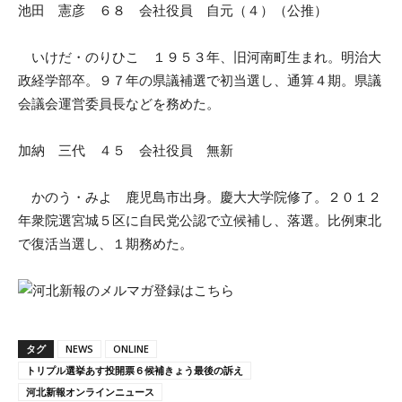
池田 憲彦 ６８ 会社役員 自元（４）（公推）
いけだ・のりひこ １９５３年、旧河南町生まれ。明治大
政経学部卒。９７年の県議補選で初当選し、通算４期。県議
会議会運営委員長などを務めた。
加納 三代 ４５ 会社役員 無新
かのう・みよ 鹿児島市出身。慶大大学院修了。２０１２
年衆院選宮城５区に自民党公認で立候補し、落選。比例東北
で復活当選し、１期務めた。
タグ
NEWS
ONLINE
トリプル選挙あす投開票６候補きょう最後の訴え
河北新報オンラインニュース