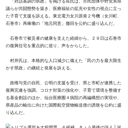
「対話基調の県政」を掲げる長氏は、市民団体や野党系県
議らが共闘態勢を築き、医療福祉の拡充や女性の視点に立っ
た子育て支援を訴える。東北電力女川原発２号機（女川町、
石巻市）再稼働の「地元同意」撤回を公約に盛り込んだ。
石巻市で被災者の健康を支えた経緯から、２９日は石巻市
の復興住宅を重点的に巡り、声をからした。
村井氏は、本格的な人口減少に備えた「民の力を最大限生
かす県政」の継続と発展を訴える。
政権与党の自民、公明の支援を受け、県と市町が連携した
復興完遂を強調。コロナ対策の強化や、子育て環境を整備す
る基金創設のほか、仙台医療圏４病院の再編構想の実現や、
県産品の輸出に向けた国際航空貨物輸送便の誘致を公約に盛
り込んだ。