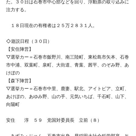
た。３０日は石巻市中心部などを回り、浮動票の取り込みに
注力する。
１８日現在の有権者は２５万２８３１人。
◇遊説日程（３０日）
【安住陣営】
▽選挙カー＝石巻市飯野川、南三陸町、東松島市矢本、石巻
市中浦、双葉町、泉町、大街道、青葉、茜平、のぞみ野、あ
けぼの
【森下陣営】
▽選挙カー＝石巻市中里、鹿妻、駅北、アイトピア、立町、
あけぼの、あゆみ野、山の手、元気いちば、千石町、山下、
向陽町
安住 淳 ５９ 党国対委員長 立前（８）
あずみ・じゅん 石巻市出身。早稲田大社会科学部卒。Ｎ