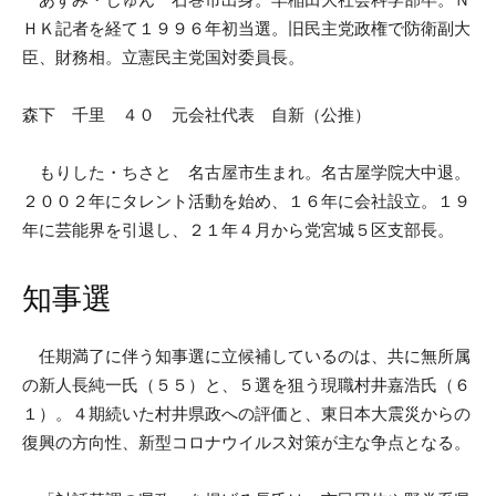
ＨＫ記者を経て１９９６年初当選。旧民主党政権で防衛副大
臣、財務相。立憲民主党国対委員長。
森下 千里 ４０ 元会社代表 自新（公推）
もりした・ちさと 名古屋市生まれ。名古屋学院大中退。
２００２年にタレント活動を始め、１６年に会社設立。１９
年に芸能界を引退し、２１年４月から党宮城５区支部長。
知事選
任期満了に伴う知事選に立候補しているのは、共に無所属
の新人長純一氏（５５）と、５選を狙う現職村井嘉浩氏（６
１）。４期続いた村井県政への評価と、東日本大震災からの
復興の方向性、新型コロナウイルス対策が主な争点となる。