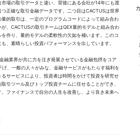
市場の取引データと違い、背後にある会社が14年にも渡
つ正確な取引金融データです。二つ目はCACTUSは世界
の量的取引は、一定のプログラムコードによって組み合わ
が、CACTUSの取引チームはQEX量的モデルと組み合わ
ルを作り、量的モデルの柔軟性の欠如を補います。このコ
にも、素晴らしい投資パフォーマンスを出しています。
界の金融業界が共に力を注ぎ発展させている金融包摂をコア
を下げ、一般の人々がみな、金融サービスがもたらす福利を
きるサービスにより、投資者は時間をかけて投資を研究せ
的取引ツール及びトップ投資チームに任せることができ、
す。ファイナンスで自分の人生を改善し、より良き未来へ