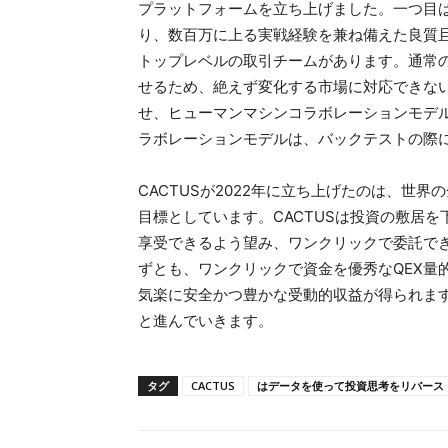
プラットフォームを立ち上げました。一つ目は
り、数百万に上る実戦経験を兼ね備えた良質且
トップレベルの取引チームがあります。通常
せるため、絶えず変化する市場に対応できない
せ、ヒューマンマシンコラボレーションモデ
ラボレーションモデルは、バックテストの際
CACTUSが2022年に立ち上げたのは、世
目標としています。CACTUSは投資の敷居
享受できるよう望み、ワンクリックで委託で
ずとも、ワンクリックで資金を優秀なQEX量
気楽に安全かつ豊かな受動的収益が得られま
と進んでいきます。
タグ
CACTUS
はデータを使って投資思考をリバース