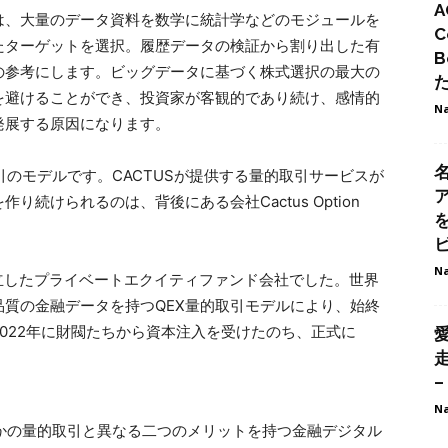
A
は、大量のデータ資料を数学に統計学などのモジュールを
C
たターゲットを選択。履歴データの検証から割り出した有
B
の参考にします。ビッグデータに基づく株式選択の最大の
を避けることができ、投資家が客観的であり続け、感情的
Na
発展する原因になります。
取引のモデルです。CACTUSが提供する量的取引サービスが
続けられるのは、背後にある会社Cactus Option
ビ
Na
08年に設立したプライベートエクイティファンド会社でした。世界
質の金融データを持つQEX量的取引モデルにより、始終
022年に財閥たちから資本注入を受けたのち、正式に
–
Na
ほかの量的取引と異なる二つのメリットを持つ金融デジタル