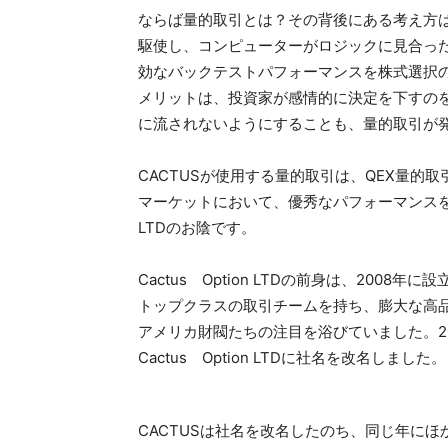
ならば量的取引とは？その背後にある考え方
駆使し、コンピューターがロジックに見合っ
ラ
効なバックテストパフォーマンスを株式選択
メリットは、投資家が感情的に決定を下すの
に流されないようにすることも、量的取引が
ル
CACTUSが使用する量的取引は、QEX量的
マーケットにおいて、優秀なパフォーマンスを作り
LTDのお陰です。
ド
Cactus Option LTDの前身は、20
トップクラスの取引チームを持ち、膨大な高品
アメリカ財閥たちの注目を浴びていました。2
Cactus Option LTDに社名を改名しました。
CACTUSは社名を改名したのち、同じ年に