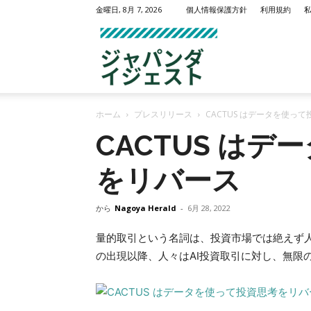
金曜日, 8月 7, 2026
個人情報保護方針
利用規約
名
ホーム
プレスリリース
CACTUS はデータを使っ
古
CACTUS は
をリバース
屋
から
Nagoya Herald
-
6月 28, 2022
量的取引という名詞は、投資市場では絶えず人
の出現以降、人々はAI投資取引に対し、無限
ヘ